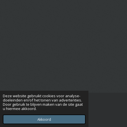
Deze website gebruikt cookies voor analyse-
doeleinden en/of het tonen van advertenties.
Door gebruik te blijven maken van de site gaat
F
u hiermee akkoord.
a
© 2023 - 2026 Shih Tzu Club Nederland
c
Powered by
JouwWeb
Akkoord
e