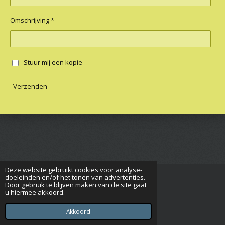
Omschrijving *
Stuur mij een kopie
Verzenden
Deze website gebruikt cookies voor analyse-
doeleinden en/of het tonen van advertenties.
Door gebruik te blijven maken van de site gaat
F
u hiermee akkoord.
a
© 2023 - 2026 Shih Tzu Club Nederland
c
Powered by
JouwWeb
Akkoord
e